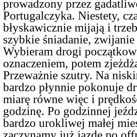
prowadzony przez gadatli
Portugalczyka. Niestety, cz
błyskawicznie mijają i trze
szybkie śniadanie, zwijanie
Wybieram drogi początkowo
oznaczeniem, potem zjeżdża
Przeważnie szutry. Na nisk
bardzo płynnie pokonuje dr
miarę równe więc i prędkoś
godzinę. Po godzinnej jeźd
bardzo urokliwej małej mieś
zaczynamy już jazdę po of