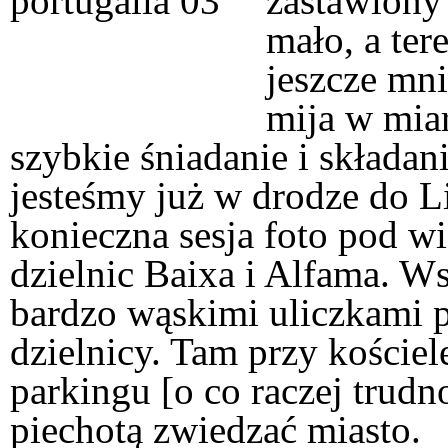
zastawiony
mało, a te
jeszcze mnie
mija w mia
szybkie śniadanie i składa
jesteśmy już w drodze do L
konieczna sesja foto pod w
dzielnic Baixa i Alfama. W
bardzo wąskimi uliczkami p
dzielnicy. Tam przy koście
parkingu [o co raczej trud
piechotą zwiedzać miasto.