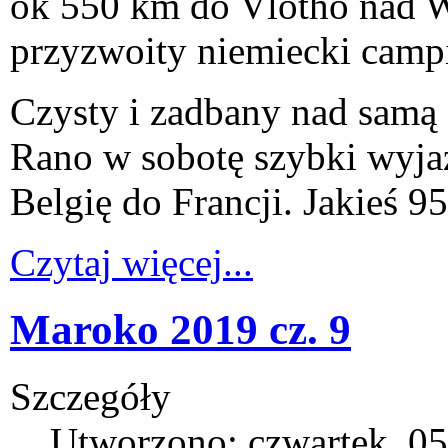
ok 550 km do Vlotho nad W
przyzwoity niemiecki camp
Czysty i zadbany nad samą z
Rano w sobotę szybki wyjaz
Belgię do Francji. Jakieś 9
Czytaj więcej...
Maroko 2019 cz. 9
Szczegóły
Utworzono: czwartek, 05