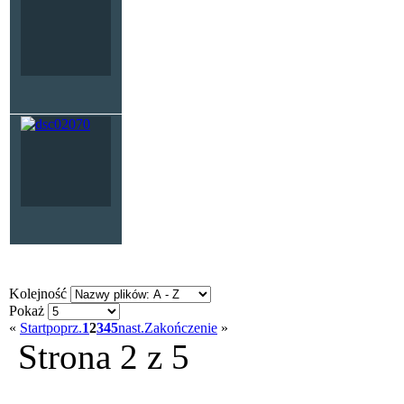
Kolejność
Pokaż
«
Start
poprz.
1
2
3
4
5
nast.
Zakończenie
»
Strona 2 z 5